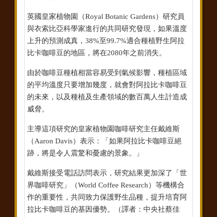
英國皇家植物園（Royal Botanic Gardens）研究員
與衣索比亞科學家進行的共同研究發現，如果溫度
上升的預測成真，38%至99.7%適合種植野生阿拉
比卡咖啡豆的地區，將在2080年之前消失。
由於咖啡豆種植相當容易受到氣候影響，種植區域
的平均溫度只要增加幾度，就會對阿拉比卡咖啡豆
的未來，以及種植及生產領域的數百萬人生計造成
威脅。
主導這項研究的皇家植物園咖啡研究主任戴維斯
（Aaron Davis）表示：「如果阿拉比卡咖啡豆絕
跡，將是令人震驚和憂慮的景象。」
戴維斯接受電話訪問表示，研究結果更加深了「世
界咖啡研究」（World Coffee Research）等機構合
作的重要性，共同致力保護野生品種，提升培育阿
拉比卡咖啡豆的基因優勢。（譯者：中央社蔡佳