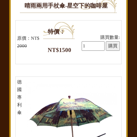
晴雨兩用手杖傘-星空下的咖啡屋
特價：
購買數量:
原價：NT$
2000
NT$1500
德
國
專
利
傘